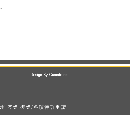
繳。
Design By
Guande.net
銷‧停業‧復業/各項特許申請